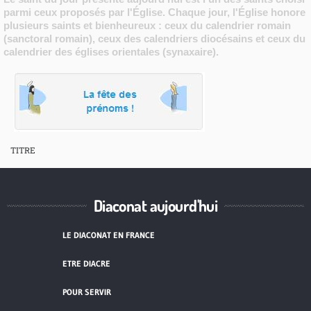
parmi ceux proposés par l'Église. Chaque jour, l'Église honore
plusieurs saints et bienheureux : ceux du calendrier romain
(sanctoral romain), ceux des calendriers diocésains et ceux du
calendrier des églises orientales (synaxaire).
TITRE
Diaconat aujourd'hui
LE DIACONAT EN FRANCE
ETRE DIACRE
POUR SERVIR