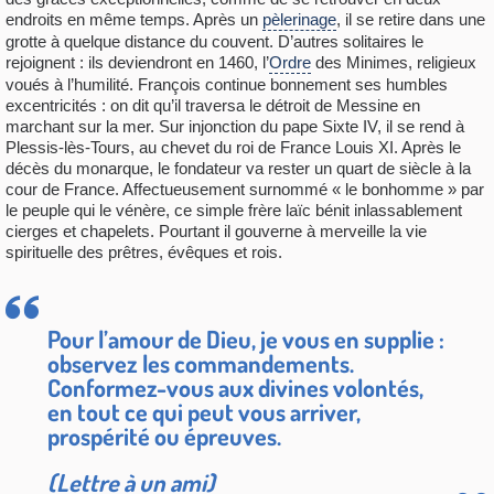
endroits en même temps. Après un
pèlerinage
, il se retire dans une
grotte à quelque distance du couvent. D’autres solitaires le
rejoignent : ils deviendront en 1460, l’
Ordre
des Minimes, religieux
voués à l’humilité. François continue bonnement ses humbles
excentricités : on dit qu’il traversa le détroit de Messine en
marchant sur la mer. Sur injonction du pape Sixte IV, il se rend à
Plessis-lès-Tours, au chevet du roi de France Louis XI. Après le
décès du monarque, le fondateur va rester un quart de siècle à la
cour de France. Affectueusement surnommé « le bonhomme » par
le peuple qui le vénère, ce simple frère laïc bénit inlassablement
cierges et chapelets. Pourtant il gouverne à merveille la vie
spirituelle des prêtres, évêques et rois.
Pour l’amour de Dieu, je vous en supplie :
observez les commandements.
Conformez-vous aux divines volontés,
en tout ce qui peut vous arriver,
prospérité ou épreuves.
(Lettre à un ami)