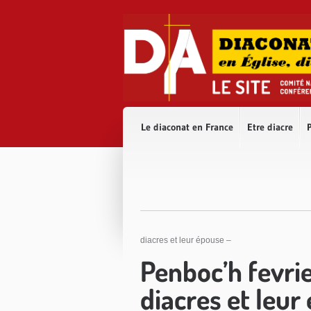
Accès direct au contenu
Accès direct à la recherche
Accès direct au menu
Le diaconat en France
Etre diacre
P
diacres et leur épouse –
Penboc’h fevrie
diacres et leur