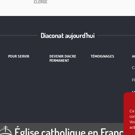
CLERGÉ
Diaconat aujourd'hui
POUR SERVIR
DEVENIR DIACRE
TÉMOIGNAGES
A
PERMANENT
C
F
M
P
Ce 
con
Vou
act