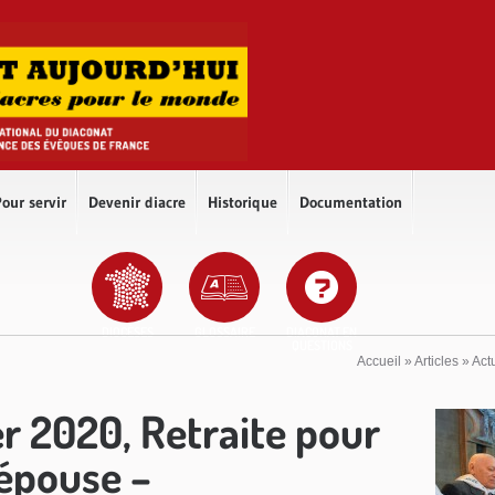
our servir
Devenir diacre
Historique
Documentation
DIOCÈSES
GLOSSAIRE
DIACONAT EN
QUESTIONS
Accueil
»
Articles
»
Act
r 2020, Retraite pour
 épouse –