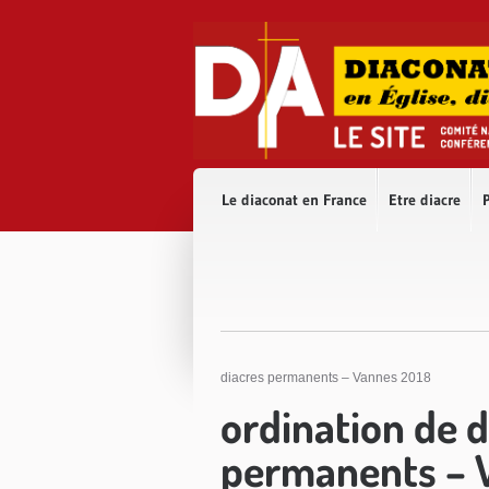
Accès direct au contenu
Accès direct à la recherche
Accès direct au menu
Le diaconat en France
Etre diacre
P
diacres permanents – Vannes 2018
ordination de 
permanents – 