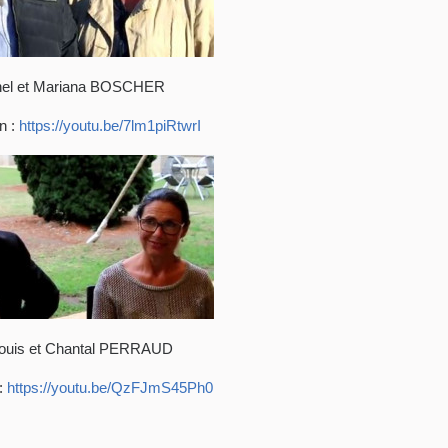
el et Mariana BOSCHER
n :
https://youtu.be/7lm1piRtwrI
ouis et Chantal PERRAUD
 :
https://youtu.be/QzFJmS45Ph0