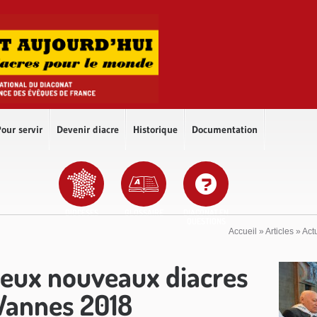
our servir
Devenir diacre
Historique
Documentation
DIOCÈSES
GLOSSAIRE
DIACONAT EN
QUESTIONS
Accueil
»
Articles
»
Act
deux nouveaux diacres
Vannes 2018