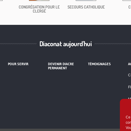
CONGRÉGATION POUR LE
SECOURS CATHOLIQUE
C
CLERGÉ
Diaconat aujourd'hui
POUR SERVIR
DEVENIR DIACRE
TÉMOIGNAGES
A
PERMANENT
C
F
M
P
Ce 
con
Vou