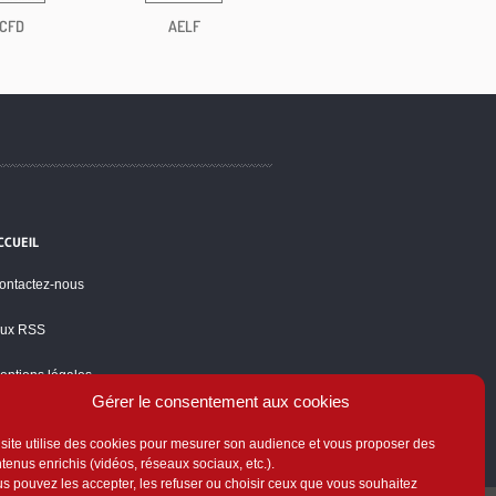
CFD
AELF
CCUEIL
ontactez-nous
lux RSS
entions légales
Gérer le consentement aux cookies
olitique de cookies
site utilise des cookies pour mesurer son audience et vous proposer des
tenus enrichis (vidéos, réseaux sociaux, etc.).
s pouvez les accepter, les refuser ou choisir ceux que vous souhaitez