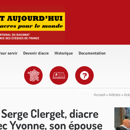
our servir
Devenir diacre
Historique
Documentation
DIOCÈSES
GLOSSAIRE
DIACONAT EN
QUESTIONS
Accueil
»
Articles
»
Act
Serge Clerget, diacre
ec Yvonne, son épouse