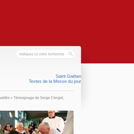
Saint Gaétan
Textes de la Messe du jour
ualités
»
Témoignage de Serge Clerget,