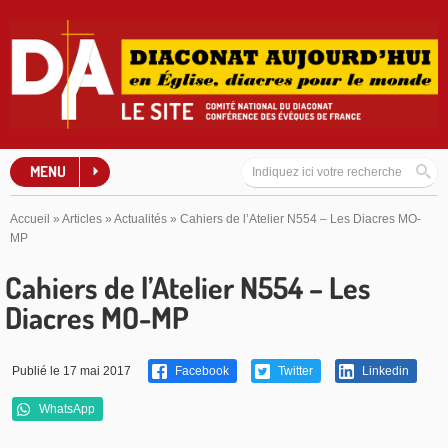
MENU
Accueil
»
Articles
»
Actualités
»
Cahiers de l’Atelier N554 – Les Diacres MO-
MP
Cahiers de l’Atelier N554 – Les
Diacres MO-MP
Publié le 17 mai 2017
Facebook
Twitter
Linkedin
WhatsApp